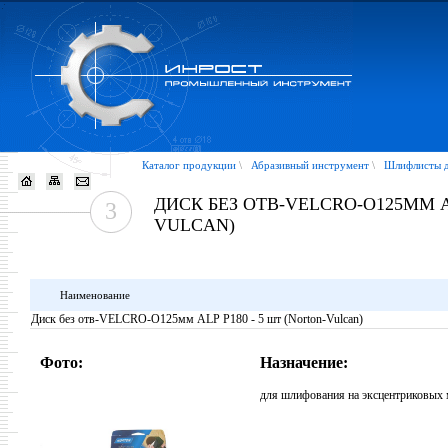
Каталог продукции
\
Абразивный инструмент
\
Шлифлисты д
ДИСК БЕЗ ОТВ-VELCRO-O125ММ AL
3
VULCAN)
Наименование
Диск без отв-VELCRO-O125мм ALP P180 - 5 шт (Norton-Vulcan)
Фото:
Назначение:
для шлифования на эксцентриковых