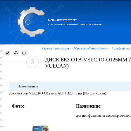
Каталог продукции
\
Абразивный инструмент
\
Шлифлисты д
ДИСК БЕЗ ОТВ-VELCRO-O125ММ AL
3
VULCAN)
Наименование
Диск без отв-VELCRO-O125мм ALP P320 - 5 шт (Norton-Vulcan)
Фото:
Назначение:
для шлифования на эксцентриковых