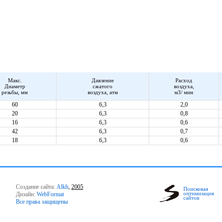
Макс.
Давление
Расход
Диаметр
сжатого
воздуха,
резьбы, мм
воздуха, атм
м3/ мин
60
6,3
2,0
20
6,3
0,8
16
6,3
0,6
42
6,3
0,7
18
6,3
0,6
Создание сайта:
Alkh
,
2005
Поисковая
оптимизация
Дизайн:
WebFormat
сайтов
Все права защищены