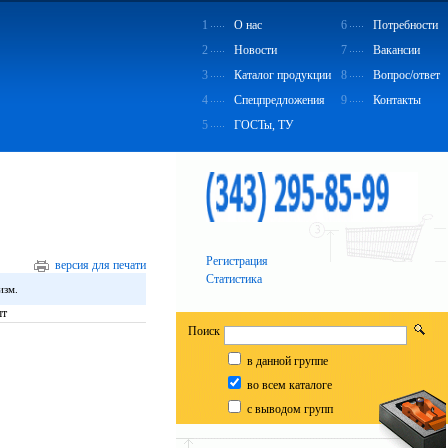
1
О нас
6
Потребности
2
Новости
7
Вакансии
3
Каталог продукции
8
Вопрос/ответ
4
Спецпредложения
9
Контакты
5
ГОСТы, ТУ
Регистрация
версия для печати
Статистика
изм.
т
Поиск
в данной группе
во всем каталоге
с выводом групп