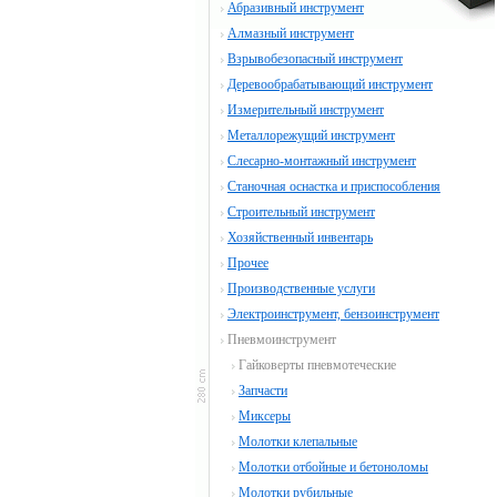
Абразивный инструмент
Алмазный инструмент
Взрывобезопасный инструмент
Деревообрабатывающий инструмент
Измерительный инструмент
Металлорежущий инструмент
Слесарно-монтажный инструмент
Станочная оснастка и приспособления
Строительный инструмент
Хозяйственный инвентарь
Прочее
Производственные услуги
Электроинструмент, бензоинструмент
Пневмоинструмент
Гайковерты пневмотеческие
Запчасти
Миксеры
Молотки клепальные
Молотки отбойные и бетоноломы
Молотки рубильные