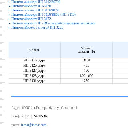
Пневмогайковерт ИП-3142/89700
Пневмогайковерт ИП-3156
Пневмогайковерт ИП-3156/BE56
Пневмогайковерт ИП-3156/BE56 (ИП-3115)
Пневмогайковерт ИП-3172
Пневмогайковерт ПГ-286 с искробезопасными головками
Пневмогайковерт угловой ИП-3205
Момент
Модель
затяжки, Нм
ИП-3115 ударн
3150
ИП-3126 ударн
405
ИП-3127 ударн
160
ИП-3128 ударн
800-1600
ИП-3131 ударн
250
Адрес: 620024, г.Екатеринбург, ул.Симская, 1
телефон: (343)
295-85-99
почта:
inrost@inrost.com