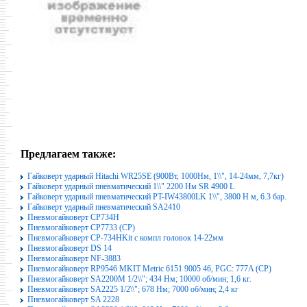
Предлагаем также:
Гайковерт ударный Hitachi WR25SE (900Вт, 1000Нм, 1\\", 14-24мм, 7,7кг)
Гайковерт ударный пневматический 1\\" 2200 Нм SR 4900 L
Гайковерт ударный пневматический PT-IW43800LK 1\\", 3800 Н м, 6.3 бар.
Гайковерт ударный пневматический SA2410
Пневмогайковерт CP734H
Пневмогайковерт CP7733 (CP)
Пневмогайковерт CP-734HKit с компл головок 14-22мм
Пневмогайковерт DS 14
Пневмогайковерт NF-3883
Пневмогайковерт RP9546 MKIT Metric 6151 9005 46, PGC: 777A (CP)
Пневмогайковерт SA2200М 1/2\\"; 434 Нм; 10000 об/мин; 1,6 кг.
Пневмогайковерт SA2225 1/2\\"; 678 Нм; 7000 об/мин; 2,4 кг
Пневмогайковерт SA 2228