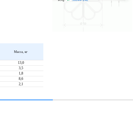
Масса, кг
13,0
3,5
1,8
8,6
2,1