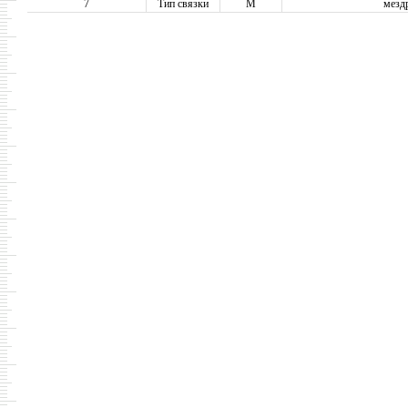
7
Тип связки
М
мезд