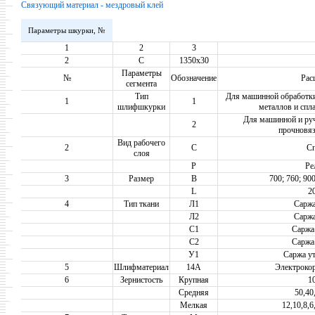
Связующий материал - мездровый клей
Параметры шкурки, №
1
2
3
2
С
1350х30
Параметры
№
Обозначение
Рас
сегмента
Тип
Для машинной обработки
1
1
шлифшкурки
металлов и спл
Для машинной и руч
2
прочновяз
Вид рабочего
2
С
С
слоя
Р
Ре
3
Размер
B
700; 760; 900
L
20
4
Тип ткани
Л1
Саржа
Л2
Саржа
C1
Саржа
C2
Саржа
У1
Саржа у
5
Шлифматериал
14А
Электроко
6
Зернистость
Крупная
1
Средняя
50,40
Мелкая
12,10,8,