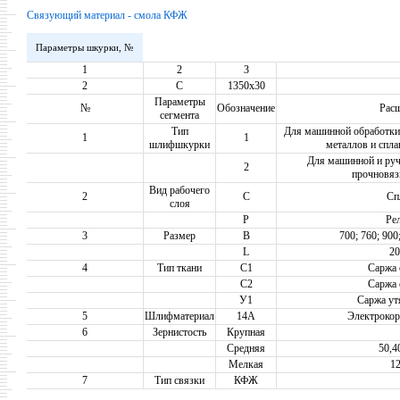
Связующий материал - смола КФЖ
Параметры шкурки, №
1
2
3
2
С
1350х30
Параметры
№
Обозначение
Рас
сегмента
Тип
Для машинной обработки
1
1
шлифшкурки
металлов и спла
Для машинной и руч
2
прочновяз
Вид рабочего
2
С
Сп
слоя
Р
Ре
3
Размер
B
700; 760; 900
L
20
4
Тип ткани
C1
Саржа 
C2
Саржа 
У1
Саржа ут
5
Шлифматериал
14А
Электрокор
6
Зернистость
Крупная
Средняя
50,4
Мелкая
12
7
Тип связки
КФЖ