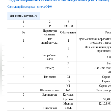
Шкурка шлифовальная на тканевой основе неводостойкая (ГОСТ 5009-82)
Связующий материал - смола СФЖ
Параметры шкурки, №
1
2
3
2
Р
830х50
Параметры
№
Обозначение
Рас
сегмента
Тип
Для машинной обработки 
1
1
шлифшкурки
металлов и спла
Для машинной и руч
2
прочновяз
Вид рабочего
2
С
Сп
слоя
Р
Ре
3
Размер
B
700; 760; 900
L
20
4
Тип ткани
C1
Саржа 
C2
Саржа 
У1
Саржа ут
5
Шлифматериал
14А
Электрокор
6
Зернистость
Крупная
Средняя
50,40,
Мелкая
12,10,8,
7
Тип связки
СФЖ