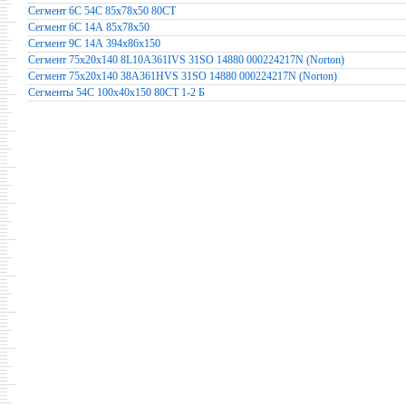
Сегмент 6С 54С 85х78х50 80СТ
Сегмент 6С 14А 85х78х50
Сегмент 9С 14А 394х86х150
Сегмент 75x20x140 8L10A361IVS 31SO 14880 000224217N (Norton)
Сегмент 75x20x140 38A361HVS 31SO 14880 000224217N (Norton)
Сегменты 54С 100х40х150 80СТ 1-2 Б