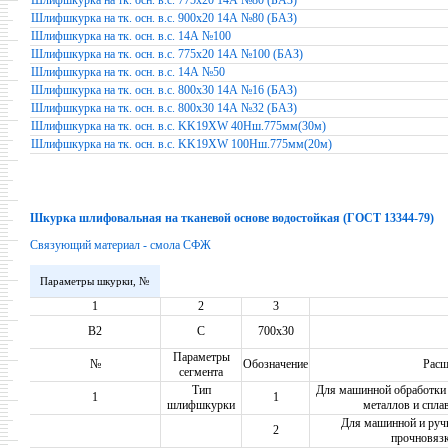
Шлифшкурка на тк. осн. в.с. 775х20 14А №80 (БАЗ)
Шлифшкурка на тк. осн. в.с. 900х20 14А №80 (БАЗ)
Шлифшкурка на тк. осн. в.с. 14А №100
Шлифшкурка на тк. осн. в.с. 775х20 14А №100 (БАЗ)
Шлифшкурка на тк. осн. в.с. 14А №50
Шлифшкурка на тк. осн. в.с. 800х30 14А №16 (БАЗ)
Шлифшкурка на тк. осн. в.с. 800х30 14А №32 (БАЗ)
Шлифшкурка на тк. осн. в.с. KK19XW 40Hш.775мм(30м)
Шлифшкурка на тк. осн. в.с. KK19XW 100Hш.775мм(20м)
Шкурка шлифовальная на тканевой основе водостойкая (ГОСТ 13344-79)
Связующий материал - смола СФЖ
Параметры шкурки, №
1
2
3
В2
С
700х30
Параметры
№
Обозначение
Расш
сегмента
Тип
Для машинной обработки 
1
1
шлифшкурки
металлов и спла
Для машинной и руч
2
прочновяз