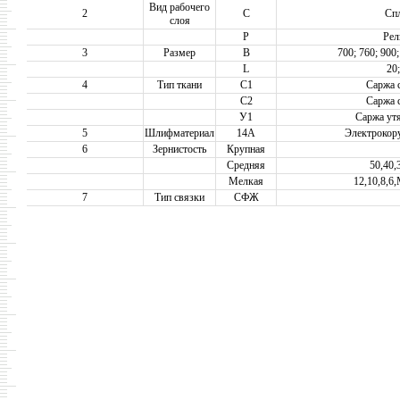
Вид рабочего
2
С
Сп
слоя
Р
Рел
3
Размер
B
700; 760; 900;
L
20;
4
Тип ткани
C1
Саржа 
C2
Саржа 
У1
Саржа ут
5
Шлифматериал
14А
Электрокор
6
Зернистость
Крупная
Средняя
50,40,
Мелкая
12,10,8,
7
Тип связки
СФЖ