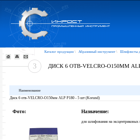
Каталог продукции
\
Абразивный инструмент
\
Шлифлисты д
3
ДИСК 6 ОТВ-VELCRO-O150ММ ALP 
Наименование
Диск 6 отв-VELCRO-O150мм ALP P180 - 5 шт (Korund)
Фото:
Назначение:
для шлифования на эксцентриковых